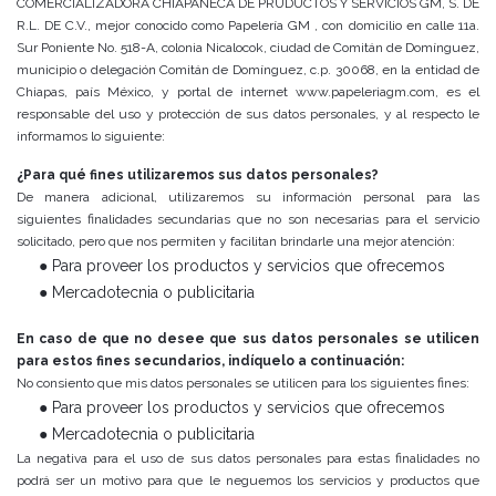
COMERCIALIZADORA CHIAPANECA DE PRUDUCTOS Y SERVICIOS GM, S. DE
R.L. DE C.V., mejor conocido como Papelería GM , con domicilio en calle 11a.
Sur Poniente No. 518-A, colonia Nicalocok, ciudad de Comitán de Domínguez,
municipio o delegación Comitán de Domínguez, c.p. 30068, en la entidad de
Chiapas, país México, y portal de internet www.papeleriagm.com, es el
responsable del uso y protección de sus datos personales, y al respecto le
informamos lo siguiente:
¿Para qué fines utilizaremos sus datos personales?
De manera adicional, utilizaremos su información personal para las
siguientes finalidades secundarias que no son necesarias para el servicio
solicitado, pero que nos permiten y facilitan brindarle una mejor atención:
● Para proveer los productos y servicios que ofrecemos
● Mercadotecnia o publicitaria
En caso de que no desee que sus datos personales se utilicen
para estos fines secundarios, indíquelo a continuación:
No consiento que mis datos personales se utilicen para los siguientes fines:
● Para proveer los productos y servicios que ofrecemos
● Mercadotecnia o publicitaria
La negativa para el uso de sus datos personales para estas finalidades no
podrá ser un motivo para que le neguemos los servicios y productos que